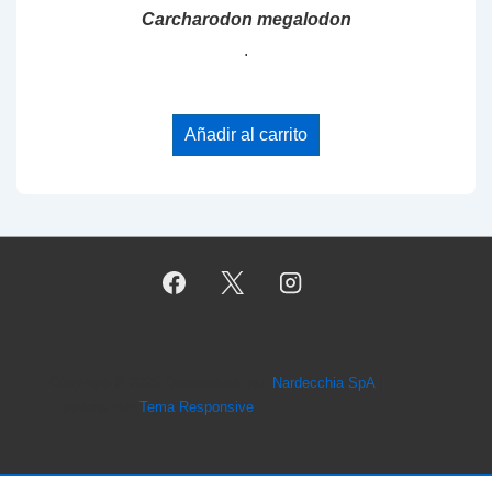
Carcharodon megalodon
.
Añadir al carrito
Copyright © 2026
Desarrollado por
Nardecchia SpA
|
Funciona con
Tema Responsive