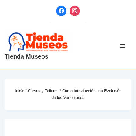
↓
Saltar
al
contenido
principal
Navegaci
principal
ME
Tienda Museos
Inicio
/
Cursos y Talleres
/ Curso Introducción a la Evolución
de los Vertebrados