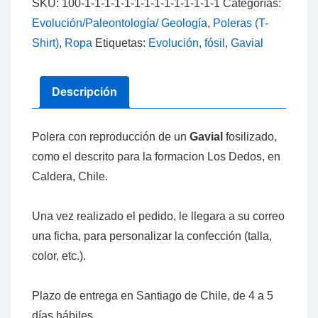
SKU:
100-1-1-1-1-1-1-1-1-1-1-1-1-1-1
Categorías:
Caldera,
Evolución/Paleontología/ Geología
,
Poleras (T-
Chile
Shirt)
,
Ropa
Etiquetas:
Evolución
,
fósil
,
Gavial
cantidad
Descripción
Polera con reproducción de un
Gavial
fosilizado,
como el descrito para la formacion Los Dedos, en
Caldera, Chile.
Una vez realizado el pedido, le llegara a su correo
una ficha, para personalizar la confección (talla,
color, etc.).
Plazo de entrega en Santiago de Chile, de 4 a 5
días hábiles