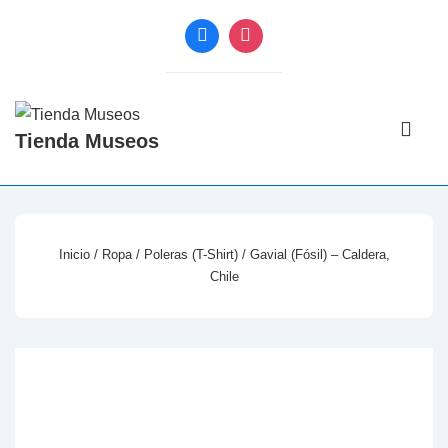
↓
Saltar
al
contenido
Navegac
principal
Tienda Museos
principal
ME
Inicio
/
Ropa
/
Poleras (T-Shirt)
/ Gavial (Fósil) – Caldera,
Chile