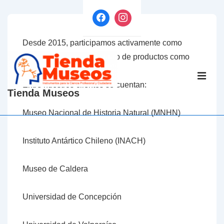
↓
Saltar
al
Desde 2015, participamos activamente como
contenido
proveedor del Estado, tanto de productos como
principal
Navegaci
servicios.
principal
Entre nuestros clientes se cuentan:
ME
Tienda Museos
Museo Nacional de Historia Natural (MNHN)
Instituto Antártico Chileno (INACH)
Museo de Caldera
Universidad de Concepción