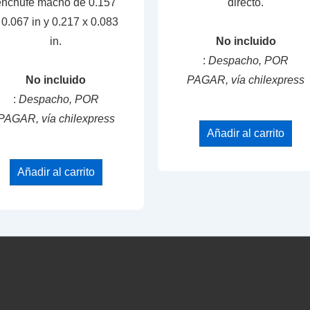
enchufe macho de 0.157
directo.
 0.067 in y 0.217 x 0.083
in.
No incluido
:
Despacho, POR
No incluido
PAGAR, vía chilexpress
:
Despacho, POR
PAGAR, vía chilexpress
Añadir al carrito
Añadir al carrito