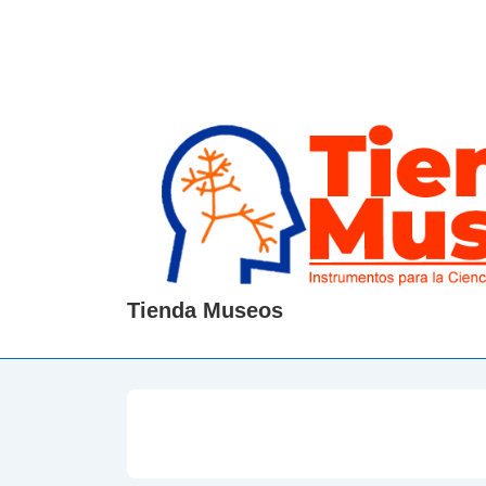
↓
Saltar
al
contenido
principal
Tienda Museos