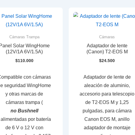
Cámaras Trampa
Cámaras
Panel Solar WingHome
Adaptador de lente
(12V/1A 6V/1.5A)
(Canon) T2-EOS M
$
110.000
$
24.500
Compatible con cámaras
Adaptador de lente de
de seguridad WingHome
aleación de aluminio,
y otras marcas de
accesorio para telescopio
cámaras trampa (
de T2-EOS M y 1,25
no Bushnell
pulgadas, para cámara
 alimentadas por batería
Canon EOS M, anillo
de 6 V o 12 V con
adaptador de montaje