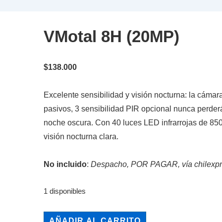
VMotal 8H (20MP)
$
138.000
Excelente sensibilidad y visión nocturna: la cámar
pasivos, 3 sensibilidad PIR opcional nunca perde
noche oscura. Con 40 luces LED infrarrojas de 850
visión nocturna clara.
No incluido
:
Despacho, POR PAGAR, vía chilexp
1 disponibles
VMotal
AÑADIR AL CARRITO