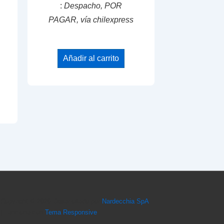
:
Despacho, POR
PAGAR, vía chilexpress
Añadir al carrito
Copyright © 2026
Desarrollado por
Nardecchia SpA
| Funciona con
Tema Responsive