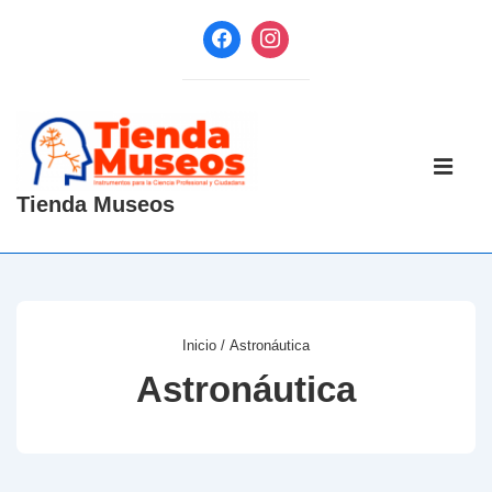
↓
Saltar
al
contenido
principal
Navegaci
principal
ME
Tienda Museos
Inicio
/ Astronáutica
Astronáutica