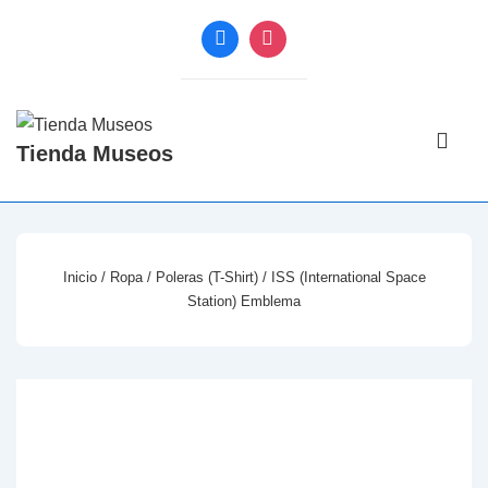
↓
Saltar
al
contenido
Navegac
principal
Tienda Museos
principal
ME
Inicio
/
Ropa
/
Poleras (T-Shirt)
/ ISS (International Space
Station) Emblema