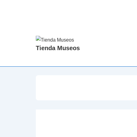
↓
Saltar
al
contenido
principal
Tienda Museos