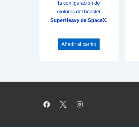
la configuración de
motores del booster
SuperHeavy de SpaceX.
Añadir al carrito