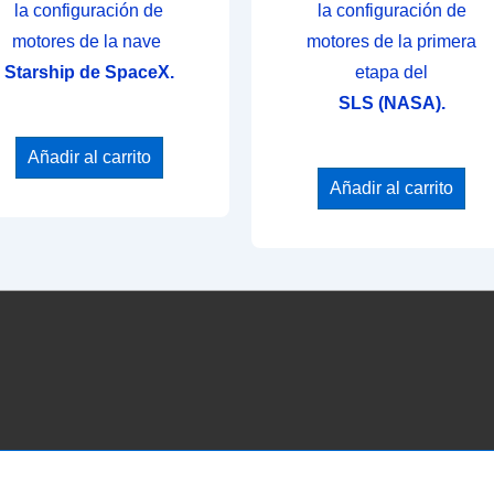
la configuración de
la configuración de
motores de la nave
motores de la primera
Starship de SpaceX.
etapa del
SLS (NASA).
Añadir al carrito
Añadir al carrito