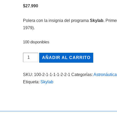
$
27.990
Polera con la insignia del programa
Skylab
. Prime
1979).
100 disponibles
Skylab,
AÑADIR AL CARRITO
Insignia
del
SKU:
100-2-1-1-1-1-2-2-1
Categorías:
Astronáutica
programa
Etiqueta:
Skylab
cantidad