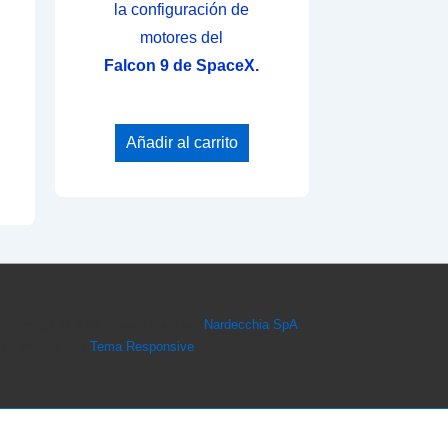
la configuración de
motores del
Falcon 9 de SpaceX.
Añadir al carrito
Copyright © 2026
Desarrollado por
Nardecchia SpA
| Funciona con
Tema Responsive