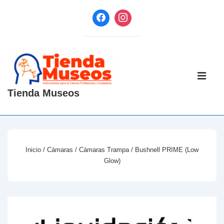
↓
Saltar
al
contenido
principal
Navegaci
principal
ME
Tienda Museos
Inicio
/
Cámaras
/
Cámaras Trampa
/ Bushnell PRIME (Low
Glow)