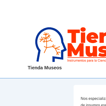
↓
Saltar
al
contenido
principal
Tienda Museos
Nos especializ
de insumos esp