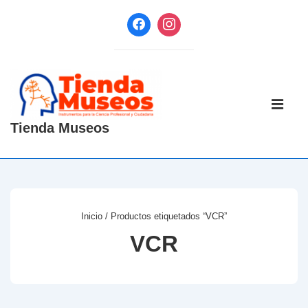
↓
Saltar
al
contenido
principal
Navegaci
principal
ME
Tienda Museos
Inicio
/ Productos etiquetados “VCR”
VCR