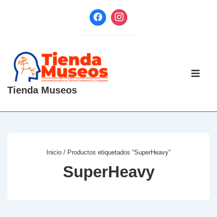
↓
Saltar
al
contenido
principal
Navegaci
principal
ME
Tienda Museos
Inicio
/ Productos etiquetados “SuperHeavy”
SuperHeavy