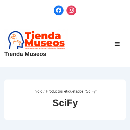
↓
Saltar
al
contenido
principal
Navegaci
principal
ME
Tienda Museos
Inicio
/ Productos etiquetados “SciFy”
SciFy