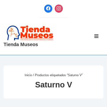
↓
Saltar
al
contenido
principal
Navegaci
principal
ME
Tienda Museos
Inicio
/ Productos etiquetados “Saturno V”
Saturno V