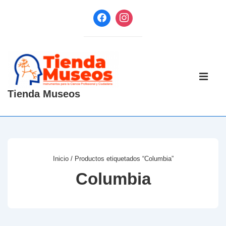
↓
Saltar
al
contenido
principal
Navegaci
principal
ME
Tienda Museos
Inicio
/ Productos etiquetados “Columbia”
Columbia