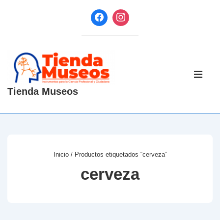
↓
Saltar
al
contenido
principal
Navegaci
principal
ME
Tienda Museos
Inicio
/ Productos etiquetados “cerveza”
cerveza