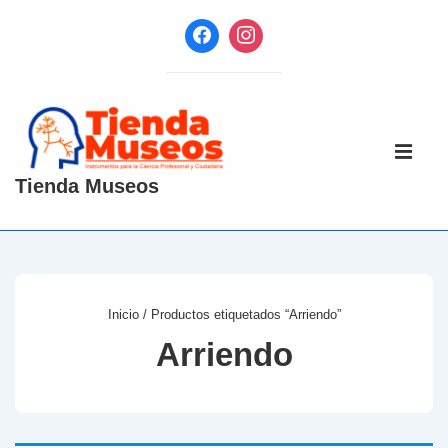
↓
Saltar
al
contenido
principal
Navegaci
principal
ME
Tienda Museos
Inicio
/ Productos etiquetados “Arriendo”
Arriendo