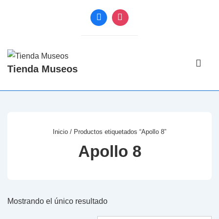
↓
Saltar
al
contenido
Navegac
principal
Tienda Museos
principal
ME
Inicio
/ Productos etiquetados “Apollo 8”
Apollo 8
Mostrando el único resultado